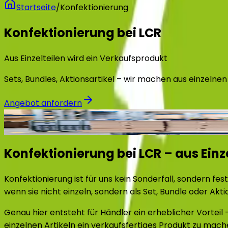
Startseite
/
Konfektionierung
Konfektionierung bei LCR
Aus Einzelteilen wird ein Verkaufsprodukt
Sets, Bundles, Aktionsartikel – wir machen aus einzelnen
Angebot anfordern
✓
FBA-Kostenersparnis
100%
Etikettierung
Konfektionierung bei LCR – aus Einz
Konfektionierung ist für uns kein Sonderfall, sondern fes
wenn sie nicht einzeln, sondern als Set, Bundle oder Ak
Genau hier entsteht für Händler ein erheblicher Vorteil
einzelnen Artikeln ein verkaufsfertiges Produkt zu machen